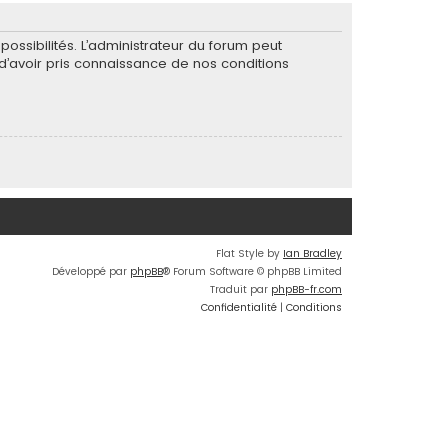
ssibilités. L’administrateur du forum peut
’avoir pris connaissance de nos conditions
Flat Style by
Ian Bradley
Développé par
phpBB
® Forum Software © phpBB Limited
Traduit par
phpBB-fr.com
Confidentialité
|
Conditions