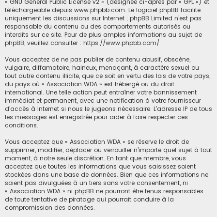
«
GNU General Public License v2
» (désignée ci-après par « GPL ») et
téléchargeable depuis
www.phpbb.com
. Le logiciel phpBB facilite
uniquement les discussions sur Internet ; phpBB Limited n’est pas
responsable du contenu ou des comportements autorisés ou
interdits sur ce site. Pour de plus amples informations au sujet de
phpBB, veuillez consulter :
https://www.phpbb.com/
.
Vous acceptez de ne pas publier de contenu abusif, obscène,
vulgaire, diffamatoire, haineux, menaçant, à caractère sexuel ou
tout autre contenu illicite, que ce soit en vertu des lois de votre pays,
du pays où « Association WDA » est hébergé ou du droit
international. Une telle action peut entraîner votre bannissement
immédiat et permanent, avec une notification à votre fournisseur
d’accès à Internet si nous le jugeons nécessaire. L’adresse IP de tous
les messages est enregistrée pour aider à faire respecter ces
conditions.
Vous acceptez que « Association WDA » se réserve le droit de
supprimer, modifier, déplacer ou verrouiller n’importe quel sujet à tout
moment, à notre seule discrétion. En tant que membre, vous
acceptez que toutes les informations que vous saisissez soient
stockées dans une base de données. Bien que ces informations ne
soient pas divulguées à un tiers sans votre consentement, ni
« Association WDA » ni phpBB ne pourront être tenus responsables
de toute tentative de piratage qui pourrait conduire à la
compromission des données.