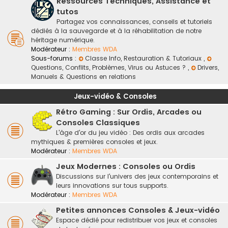
Ressources Techniques, Assistance et
tutos
Partagez vos connaissances, conseils et tutoriels
dédiés à la sauvegarde et à la réhabilitation de notre
héritage numérique.
Modérateur :
Membres WDA
Sous-forums :
Classe Info, Restauration & Tutoriaux
,
Questions, Conflits, Problèmes, Virus ou Astuces ?
,
Drivers,
Manuels & Questions en relations
Jeux-vidéo & Consoles
Rétro Gaming : Sur Ordis, Arcades ou
Consoles Classiques
L'âge d'or du jeu vidéo : Des ordis aux arcades
mythiques & premières consoles et jeux.
Modérateur :
Membres WDA
Jeux Modernes : Consoles ou Ordis
Discussions sur l'univers des jeux contemporains et
leurs innovations sur tous supports.
Modérateur :
Membres WDA
Petites annonces Consoles & Jeux-vidéo
Espace dédié pour redistribuer vos jeux et consoles