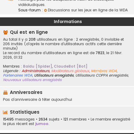
vidéoludiques.
Sous-forum :
Discussions sur les jeux en ligne de la WDA
Informations
Qui est en ligne
Au total il y a
208
utilisateurs en ligne : 2 enregistrés, 0 invisible et
206 invités (d’après le nombre d’utilisateurs actifs cette dernière
minute)
Le record du nombre d’utilisateurs en ligne est de
7823
, le 21 févr.
2026, 01:32
Membres :
Baidu [Spider]
,
ClaudeBot [Bot]
Légende :
Administrateurs
,
Modérateurs globaux
,
Membres WDA
,
Partenaires WDA
,
Utilisateurs enregistrés
,
Utilisateurs COPPA enregistrés
,
Nouveaux utilisateurs enregistrés
Anniversaires
Pas d’anniversaire à fêter aujourd’hui
Statistiques
15495
messages •
2634
sujets •
121
membres • Le membre enregistré
le plus récent est
jumoo
.