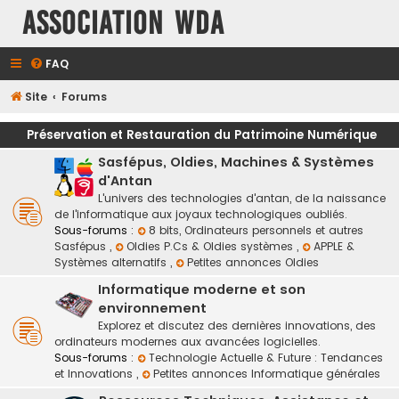
Association WDA
FAQ
Site
Forums
Préservation et Restauration du Patrimoine Numérique
Sasfépus, Oldies, Machines & Systèmes
d'Antan
L'univers des technologies d'antan, de la naissance
de l'informatique aux joyaux technologiques oubliés.
Sous-forums :
8 bits, Ordinateurs personnels et autres
Sasfépus
,
Oldies P.Cs & Oldies systèmes
,
APPLE &
Systèmes alternatifs
,
Petites annonces Oldies
Informatique moderne et son
environnement
Explorez et discutez des dernières innovations, des
ordinateurs modernes aux avancées logicielles.
Sous-forums :
Technologie Actuelle & Future : Tendances
et Innovations
,
Petites annonces Informatique générales