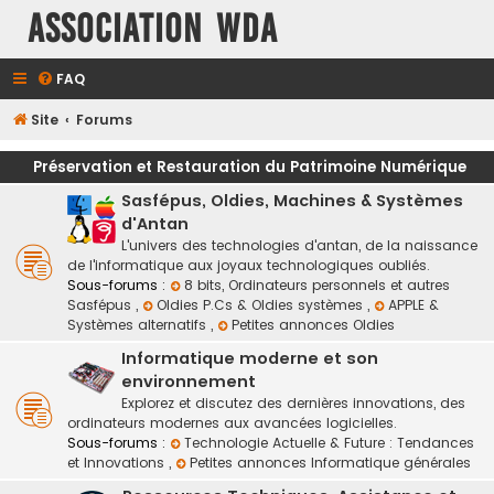
Association WDA
FAQ
Site
Forums
Préservation et Restauration du Patrimoine Numérique
Sasfépus, Oldies, Machines & Systèmes
d'Antan
L'univers des technologies d'antan, de la naissance
de l'informatique aux joyaux technologiques oubliés.
Sous-forums :
8 bits, Ordinateurs personnels et autres
Sasfépus
,
Oldies P.Cs & Oldies systèmes
,
APPLE &
Systèmes alternatifs
,
Petites annonces Oldies
Informatique moderne et son
environnement
Explorez et discutez des dernières innovations, des
ordinateurs modernes aux avancées logicielles.
Sous-forums :
Technologie Actuelle & Future : Tendances
et Innovations
,
Petites annonces Informatique générales