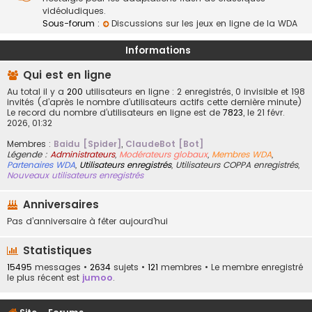
vidéoludiques.
Sous-forum :
Discussions sur les jeux en ligne de la WDA
Informations
Qui est en ligne
Au total il y a
200
utilisateurs en ligne : 2 enregistrés, 0 invisible et 198
invités (d’après le nombre d’utilisateurs actifs cette dernière minute)
Le record du nombre d’utilisateurs en ligne est de
7823
, le 21 févr.
2026, 01:32
Membres :
Baidu [Spider]
,
ClaudeBot [Bot]
Légende :
Administrateurs
,
Modérateurs globaux
,
Membres WDA
,
Partenaires WDA
,
Utilisateurs enregistrés
,
Utilisateurs COPPA enregistrés
,
Nouveaux utilisateurs enregistrés
Anniversaires
Pas d’anniversaire à fêter aujourd’hui
Statistiques
15495
messages •
2634
sujets •
121
membres • Le membre enregistré
le plus récent est
jumoo
.