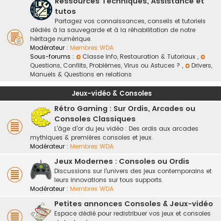
Ressources Techniques, Assistance et
tutos
Partagez vos connaissances, conseils et tutoriels
dédiés à la sauvegarde et à la réhabilitation de notre
héritage numérique.
Modérateur :
Membres WDA
Sous-forums :
Classe Info, Restauration & Tutoriaux
,
Questions, Conflits, Problèmes, Virus ou Astuces ?
,
Drivers,
Manuels & Questions en relations
Jeux-vidéo & Consoles
Rétro Gaming : Sur Ordis, Arcades ou
Consoles Classiques
L'âge d'or du jeu vidéo : Des ordis aux arcades
mythiques & premières consoles et jeux.
Modérateur :
Membres WDA
Jeux Modernes : Consoles ou Ordis
Discussions sur l'univers des jeux contemporains et
leurs innovations sur tous supports.
Modérateur :
Membres WDA
Petites annonces Consoles & Jeux-vidéo
Espace dédié pour redistribuer vos jeux et consoles