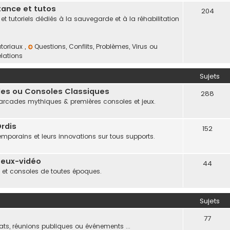
tance et tutos
204
t tutoriels dédiés à la sauvegarde et à la réhabilitation
utoriaux
,
Questions, Conflits, Problèmes, Virus ou
elations
Sujets
ades ou Consoles Classiques
288
x arcades mythiques & premières consoles et jeux.
rdis
152
emporains et leurs innovations sur tous supports.
Jeux-vidéo
44
x et consoles de toutes époques.
Sujets
77
iats, réunions publiques ou événements ...