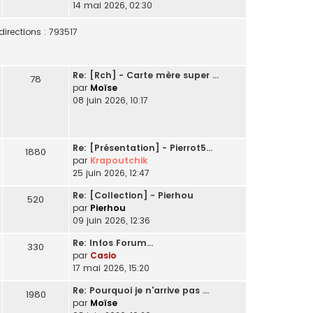
14 mai 2026, 02:30
irections : 793517
Re: [Rch] - Carte mère super …
78
par
Moïse
08 juin 2026, 10:17
Re: [Présentation] - Pierrot5…
1880
par
Krapoutchik
25 juin 2026, 12:47
Re: [Collection] - Pierhou
520
par
Pierhou
09 juin 2026, 12:36
Re: Infos Forum...
330
par
Casio
17 mai 2026, 15:20
Re: Pourquoi je n'arrive pas …
1980
par
Moïse