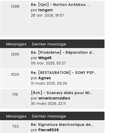
Re: [Qst] - Norton Antivirus …
1398
par
longon
28 avr. 2026, 18:57
Messages
Dernier message
Re: [Problème] - Réparation d…
1200
par
Mixge5
06 nov. 2025, 03:27
Re: [RESTAURATION] - SONY PSP…
1020
par
Agnes
31 mars 2025, 09:26
[Rch] - Scenery disks pour Mi…
178
par
americanradios
30 mars 2026, 22:11
Messages
Dernier message
Re: Signature électronique de…
733
par
PierreR538