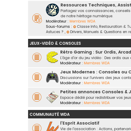
Ressources Techniques, Assis
Partagez vos connaissances, conseils e
de notre héritage numérique.
Modérateur :
Membres WDA
Sous-forums :
Classe Info, Restauration & T
Astuces ?
,
Drivers, Manuels & Questions en r
JEUX-VIDÉO & CONSOLES
Rétro Gaming : Sur Ordis, Arc
L'âge d'or du jeu vidéo : Des ordis au
Modérateur :
Membres WDA
Jeux Modernes : Consoles ou O
Discussions sur l'univers des jeux cont
Modérateur :
Membres WDA
Petites annonces Consoles & 
Espace dédié pour redistribuer vos jeu
Modérateur :
Membres WDA
COMMUNAUTÉ WDA
l'Esprit Associatif
Vie de l'association : Actions, partenar