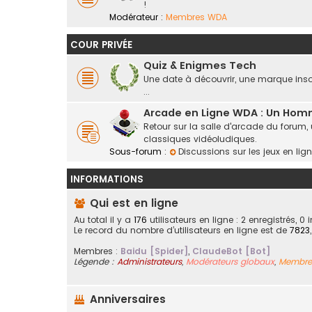
!
Modérateur :
Membres WDA
COUR PRIVÉE
Quiz & Enigmes Tech
Une date à découvrir, une marque insoli
...
Arcade en Ligne WDA : Un Ho
Retour sur la salle d'arcade du forum,
classiques vidéoludiques.
Sous-forum :
Discussions sur les jeux en li
INFORMATIONS
Qui est en ligne
Au total il y a
176
utilisateurs en ligne : 2 enregistrés, 0
Le record du nombre d’utilisateurs en ligne est de
7823
Membres :
Baidu [Spider]
,
ClaudeBot [Bot]
Légende :
Administrateurs
,
Modérateurs globaux
,
Membre
Anniversaires