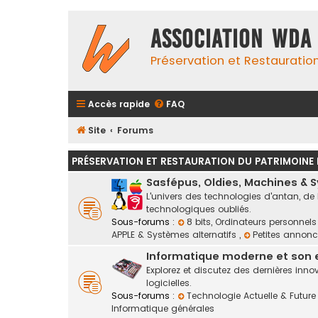
Association WDA
Préservation et Restauratio
Accès rapide
FAQ
Site
Forums
PRÉSERVATION ET RESTAURATION DU PATRIMOINE
Sasfépus, Oldies, Machines & 
L'univers des technologies d'antan, de
technologiques oubliés.
Sous-forums :
8 bits, Ordinateurs personnel
APPLE & Systèmes alternatifs
,
Petites annonc
Informatique moderne et son
Explorez et discutez des dernières in
logicielles.
Sous-forums :
Technologie Actuelle & Futur
Informatique générales