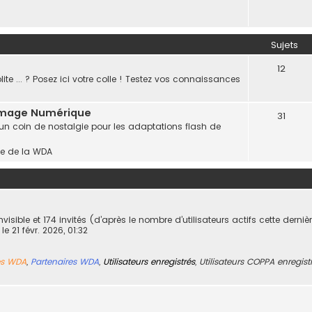
Sujets
12
te ... ? Posez ici votre colle ! Testez vos connaissances
mmage Numérique
31
 un coin de nostalgie pour les adaptations flash de
gne de la WDA
 invisible et 174 invités (d’après le nombre d’utilisateurs actifs cette derni
, le 21 févr. 2026, 01:32
s WDA
,
Partenaires WDA
,
Utilisateurs enregistrés
,
Utilisateurs COPPA enregist