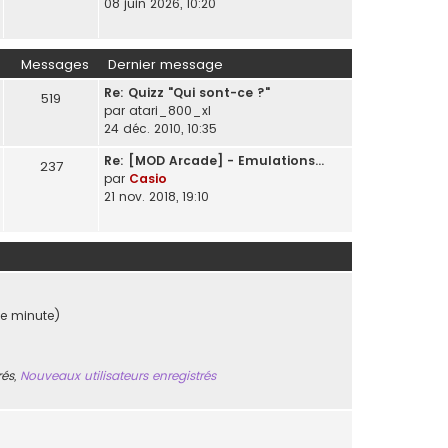
08 juin 2026, 10:20
Messages
Dernier message
Re: Quizz "Qui sont-ce ?"
519
par
atari_800_xl
24 déc. 2010, 10:35
Re: [MOD Arcade] - Emulations…
237
par
Casio
21 nov. 2018, 19:10
ère minute)
rés
,
Nouveaux utilisateurs enregistrés