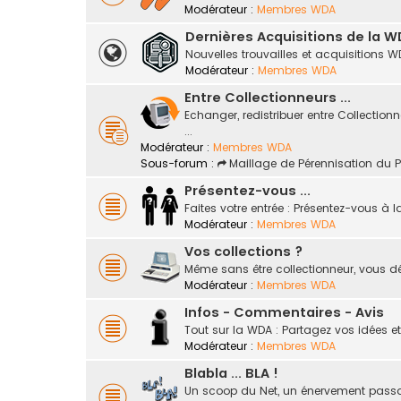
Modérateur :
Membres WDA
Dernières Acquisitions de la 
Nouvelles trouvailles et acquisitions WD
Modérateur :
Membres WDA
Entre Collectionneurs ...
Echanger, redistribuer entre Collection
...
Modérateur :
Membres WDA
Sous-forum :
Maillage de Pérennisation du 
Présentez-vous ...
Faites votre entrée : Présentez-vous à
Modérateur :
Membres WDA
Vos collections ?
Même sans être collectionneur, vous dé
Modérateur :
Membres WDA
Infos - Commentaires - Avis
Tout sur la WDA : Partagez vos idées et
Modérateur :
Membres WDA
Blabla ... BLA !
Un scoop du Net, un énervement passager