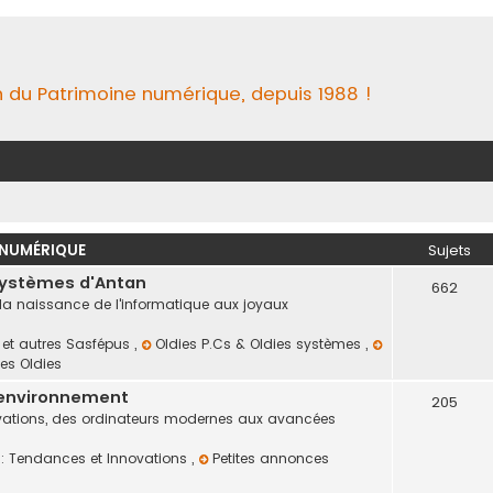
n du Patrimoine numérique, depuis 1988 !
 NUMÉRIQUE
Sujets
Systèmes d'Antan
662
 la naissance de l'informatique aux joyaux
s et autres Sasfépus
,
Oldies P.Cs & Oldies systèmes
,
es Oldies
 environnement
205
novations, des ordinateurs modernes aux avancées
e : Tendances et Innovations
,
Petites annonces