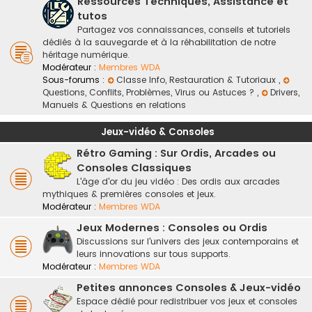
Ressources Techniques, Assistance et
tutos
Partagez vos connaissances, conseils et tutoriels
dédiés à la sauvegarde et à la réhabilitation de notre
héritage numérique.
Modérateur :
Membres WDA
Sous-forums :
Classe Info, Restauration & Tutoriaux
,
Questions, Conflits, Problèmes, Virus ou Astuces ?
,
Drivers,
Manuels & Questions en relations
Jeux-vidéo & Consoles
Rétro Gaming : Sur Ordis, Arcades ou
Consoles Classiques
L'âge d'or du jeu vidéo : Des ordis aux arcades
mythiques & premières consoles et jeux.
Modérateur :
Membres WDA
Jeux Modernes : Consoles ou Ordis
Discussions sur l'univers des jeux contemporains et
leurs innovations sur tous supports.
Modérateur :
Membres WDA
Petites annonces Consoles & Jeux-vidéo
Espace dédié pour redistribuer vos jeux et consoles