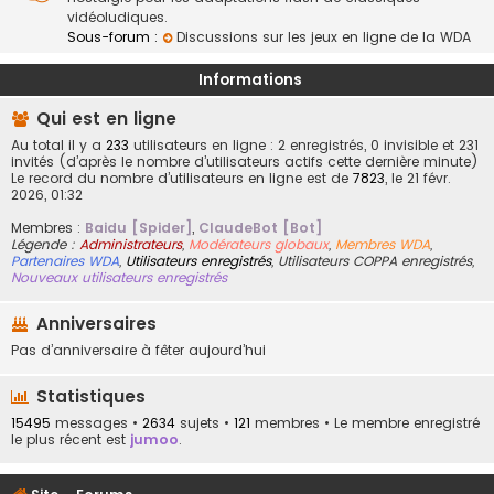
vidéoludiques.
Sous-forum :
Discussions sur les jeux en ligne de la WDA
Informations
Qui est en ligne
Au total il y a
233
utilisateurs en ligne : 2 enregistrés, 0 invisible et 231
invités (d’après le nombre d’utilisateurs actifs cette dernière minute)
Le record du nombre d’utilisateurs en ligne est de
7823
, le 21 févr.
2026, 01:32
Membres :
Baidu [Spider]
,
ClaudeBot [Bot]
Légende :
Administrateurs
,
Modérateurs globaux
,
Membres WDA
,
Partenaires WDA
,
Utilisateurs enregistrés
,
Utilisateurs COPPA enregistrés
,
Nouveaux utilisateurs enregistrés
Anniversaires
Pas d’anniversaire à fêter aujourd’hui
Statistiques
15495
messages •
2634
sujets •
121
membres • Le membre enregistré
le plus récent est
jumoo
.