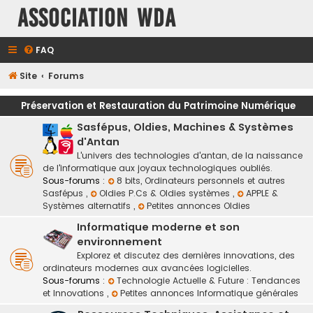
Association WDA
FAQ
Site
Forums
Préservation et Restauration du Patrimoine Numérique
Sasfépus, Oldies, Machines & Systèmes
d'Antan
L'univers des technologies d'antan, de la naissance
de l'informatique aux joyaux technologiques oubliés.
Sous-forums :
8 bits, Ordinateurs personnels et autres
Sasfépus
,
Oldies P.Cs & Oldies systèmes
,
APPLE &
Systèmes alternatifs
,
Petites annonces Oldies
Informatique moderne et son
environnement
Explorez et discutez des dernières innovations, des
ordinateurs modernes aux avancées logicielles.
Sous-forums :
Technologie Actuelle & Future : Tendances
et Innovations
,
Petites annonces Informatique générales