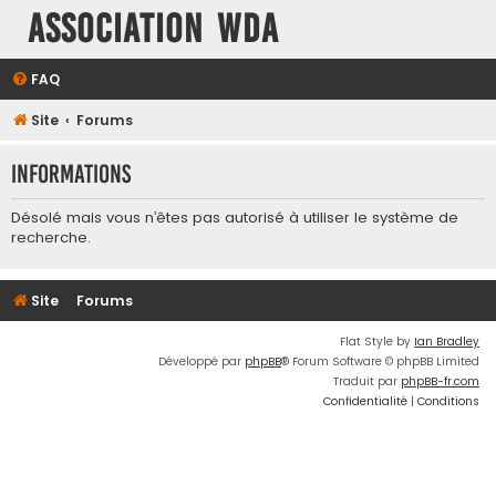
Association WDA
FAQ
Site
Forums
Informations
Désolé mais vous n’êtes pas autorisé à utiliser le système de
recherche.
Site
Forums
Flat Style by
Ian Bradley
Développé par
phpBB
® Forum Software © phpBB Limited
Traduit par
phpBB-fr.com
Confidentialité
|
Conditions