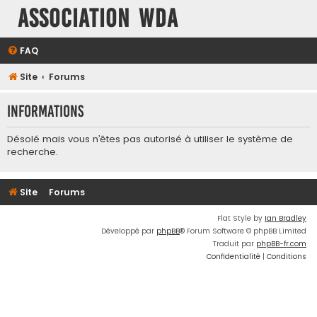
Association WDA
FAQ
Site
Forums
Informations
Désolé mais vous n’êtes pas autorisé à utiliser le système de
recherche.
Site
Forums
Flat Style by
Ian Bradley
Développé par
phpBB
® Forum Software © phpBB Limited
Traduit par
phpBB-fr.com
Confidentialité
|
Conditions