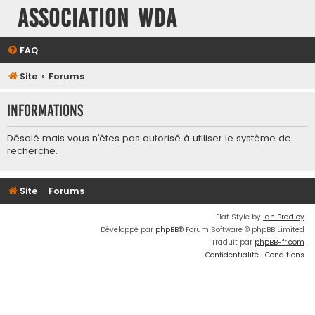
Association WDA
FAQ
Site
Forums
Informations
Désolé mais vous n’êtes pas autorisé à utiliser le système de
recherche.
Site
Forums
Flat Style by
Ian Bradley
Développé par
phpBB
® Forum Software © phpBB Limited
Traduit par
phpBB-fr.com
Confidentialité
|
Conditions