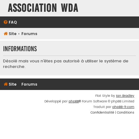
Association WDA
FAQ
Site
Forums
Informations
Désolé mais vous n’êtes pas autorisé à utiliser le système de
recherche.
Site
Forums
Flat Style by
Ian Bradley
Développé par
phpBB
® Forum Software © phpBB Limited
Traduit par
phpBB-fr.com
Confidentialité
|
Conditions