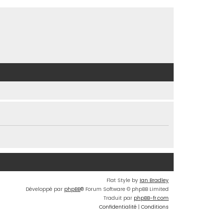
Flat Style by
Ian Bradley
Développé par
phpBB
® Forum Software © phpBB Limited
Traduit par
phpBB-fr.com
Confidentialité
|
Conditions