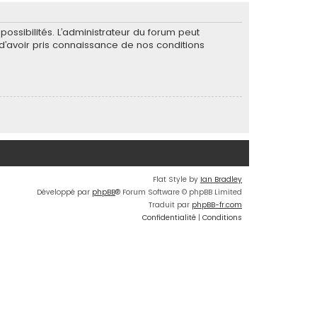
ssibilités. L’administrateur du forum peut
’avoir pris connaissance de nos conditions
Flat Style by
Ian Bradley
Développé par
phpBB
® Forum Software © phpBB Limited
Traduit par
phpBB-fr.com
Confidentialité
|
Conditions