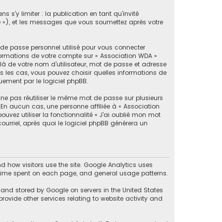
s’y limiter : la publication en tant qu’invité
e »), et les messages que vous soumettez après votre
de passe personnel utilisé pour vous connecter
nformations de votre compte sur « Association WDA »
là de votre nom d’utilisateur, mot de passe et adresse
us les cas, vous pouvez choisir quelles informations de
ement par le logiciel phpBB.
e pas réutiliser le même mot de passe sur plusieurs
. En aucun cas, une personne affiliée à « Association
vez utiliser la fonctionnalité « J’ai oublié mon mot
urriel, après quoi le logiciel phpBB générera un
 how visitors use the site. Google Analytics uses
he time spent on each page, and general usage patterns.
 and stored by Google on servers in the United States
provide other services relating to website activity and