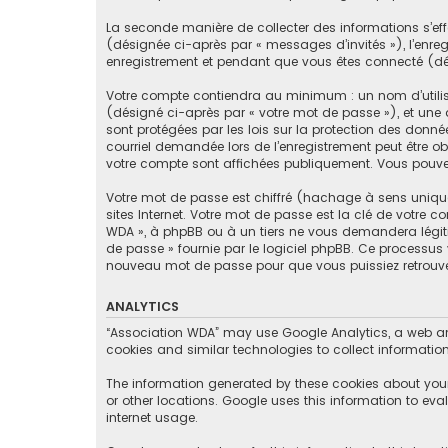
La seconde manière de collecter des informations s’effe
(désignée ci-après par « messages d’invités »), l’enr
enregistrement et pendant que vous êtes connecté (d
Votre compte contiendra au minimum : un nom d’utilisa
(désigné ci-après par « votre mot de passe »), et une 
sont protégées par les lois sur la protection des donn
courriel demandée lors de l’enregistrement peut être ob
votre compte sont affichées publiquement. Vous pouvez
Votre mot de passe est chiffré (hachage à sens uniqu
sites Internet. Votre mot de passe est la clé de votre 
WDA », à phpBB ou à un tiers ne vous demandera légitim
de passe » fournie par le logiciel phpBB. Ce processus
nouveau mot de passe pour que vous puissiez retrouve
ANALYTICS
“Association WDA” may use Google Analytics, a web ana
cookies and similar technologies to collect information
The information generated by these cookies about your 
or other locations. Google uses this information to eval
internet usage.