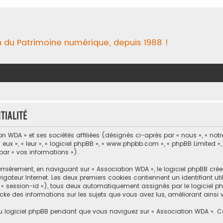
n du Patrimoine numérique, depuis 1988 !
tialité
n WDA » et ses sociétés affiliées (désignés ci-après par « nous », « notre
 eux », « leur », « logiciel phpBB », « www.phpbb.com », « phpBB Limited »,
 par « vos informations »).
ièrement, en naviguant sur « Association WDA », le logiciel phpBB créera
igateur Internet. Les deux premiers cookies contiennent un identifiant uti
« session-id »), tous deux automatiquement assignés par le logiciel ph
cke des informations sur les sujets que vous avez lus, améliorant ainsi vo
 logiciel phpBB pendant que vous naviguez sur « Association WDA ». C