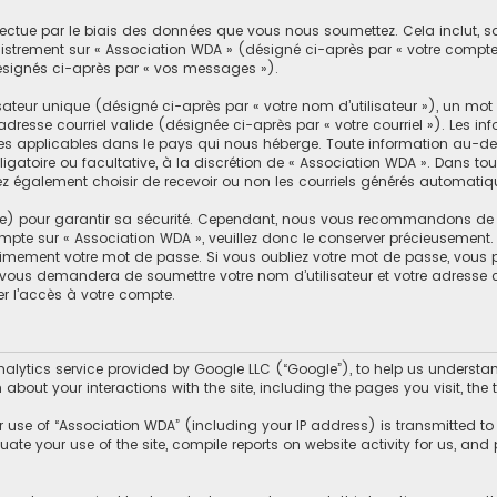
ctue par le biais des données que vous nous soumettez. Cela inclut, sans 
egistrement sur « Association WDA » (désigné ci-après par « votre compt
ésignés ci-après par « vos messages »).
teur unique (désigné ci-après par « votre nom d’utilisateur »), un mot 
adresse courriel valide (désignée ci-après par « votre courriel »). Les i
ées applicables dans le pays qui nous héberge. Toute information au-de
ligatoire ou facultative, à la discrétion de « Association WDA ». Dans to
 également choisir de recevoir ou non les courriels générés automatiqu
e) pour garantir sa sécurité. Cependant, nous vous recommandons de n
compte sur « Association WDA », veuillez donc le conserver précieusement
ement votre mot de passe. Si vous oubliez votre mot de passe, vous pou
 vous demandera de soumettre votre nom d’utilisateur et votre adresse co
r l’accès à votre compte.
lytics service provided by Google LLC (“Google”), to help us understand
 about your interactions with the site, including the pages you visit, t
use of “Association WDA” (including your IP address) is transmitted to
uate your use of the site, compile reports on website activity for us, and 