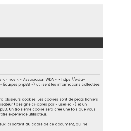
 », « nos », « Association WDA », « https://wda-
 « Équipes phpBB ») utilisent les informations collectées
 plusieurs cookies. Les cookies sont de petits fichiers
lisateur (désigné ci-après par « user-id ») et un
pBB. Un troisième cookie sera créé une fois que vous
tre expérience utilisateur.
eux-ci sortent du cadre de ce document, qui ne