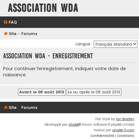
Association WDA
FAQ
Site
Forums
Langue :
Association WDA - Enregistrement
Pour continuer l’enregistrement, indiquez votre date de
naissance.
Site
Forums
Flat Style by
Ian Bradley
Développé par
phpBB
® Forum Software © phpBB Limited
Traduit par
phpBB-fr.com
Confidentialité
|
Conditions