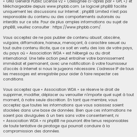
«
GNU General Public License v2
» (désignée ci-après par « GPL ») et
téléchargeable depuis
www.phpbb.com
. Le logiciel phpBB facilite
uniquement les discussions sur Internet ; phpBB Limited n’est pas
responsable du contenu ou des comportements autorisés ou
interdits sur ce site. Pour de plus amples informations au sujet de
phpBB, veuillez consulter :
https://www.phpbb.com/
.
Vous acceptez de ne pas publier de contenu abusif, obscène,
vulgaire, diffamatoire, haineux, menaçant, à caractère sexuel ou
tout autre contenu illicite, que ce soit en vertu des lois de votre pays,
du pays où « Association WDA » est hébergé ou du droit
international. Une telle action peut entraîner votre bannissement
immédiat et permanent, avec une notification à votre fournisseur
d’accès à Internet si nous le jugeons nécessaire. L’adresse IP de tous
les messages est enregistrée pour aider à faire respecter ces
conditions.
Vous acceptez que « Association WDA » se réserve le droit de
supprimer, modifier, déplacer ou verrouiller n’importe quel sujet à tout
moment, à notre seule discrétion. En tant que membre, vous
acceptez que toutes les informations que vous saisissez soient
stockées dans une base de données. Bien que ces informations ne
soient pas divulguées à un tiers sans votre consentement, ni
« Association WDA » ni phpBB ne pourront être tenus responsables
de toute tentative de piratage qui pourrait conduire à la
compromission des données.