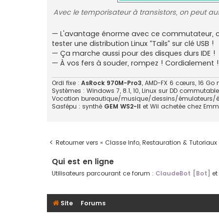
Avec le temporisateur à transistors, on peut auss
— L'avantage énorme avec ce commutateur, c'e
tester une distribution Linux “Tails” sur clé USB !
— Ça marche aussi pour des disques durs IDE !
— À vos fers à souder, rompez ! Cordialement !
Ordi fixe :
AsRock 970M-Pro3
, AMD-FX 6 cœurs, 16 Go 
Systèmes : Windows 7, 8.1, 10, Linux sur DD commutable
Vocation bureautique/musique/dessins/émulateurs/é
Sasfépu : synthé
GEM WS2-II
et Wii achetée chez Emm
Retourner vers « Classe Info, Restauration & Tutoriaux 
Qui est en ligne
Utilisateurs parcourant ce forum :
ClaudeBot [Bot]
et 
Site
Forums