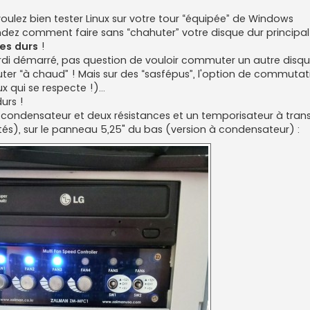
 voulez bien tester Linux sur votre tour “équipée” de Windows
z comment faire sans “chahuter” votre disque dur principal 
ues durs
!
'ordi démarré, pas question de vouloir commuter un autre disque
ter “à chaud” ! Mais sur des “sasfépus”, l'option de commuta
ux qui se respecte !)…
urs !
condensateur et deux résistances et un temporisateur à transis
és), sur le panneau 5,25" du bas (version à condensateur) :