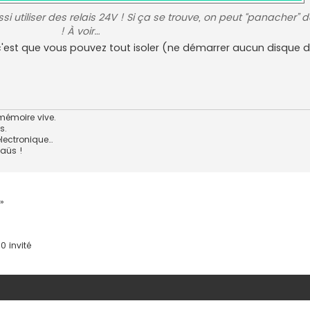
i utiliser des relais 24V ! Si ça se trouve, on peut “panacher” de
! À voir…
st que vous pouvez tout isoler (ne démarrer aucun disque d
mémoire vive.
s.
lectronique…
aüs !
»
0 invité