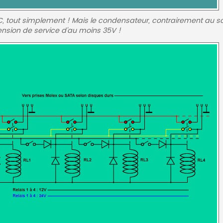
u PC, tout simplement ! Mais le condensateur, contrairement au
ension de service d'au moins 35V !