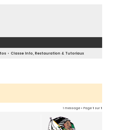
utos
Classe Info, Restauration & Tutoriaux
1 message • Page
1
sur
1