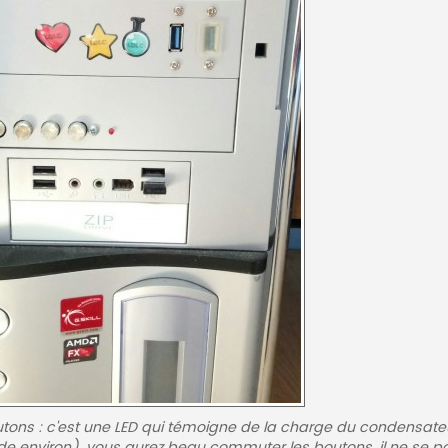
tons : c'est une LED qui témoigne de la charge du condensate
nde environ), vous aurez beau commuter les boutons, il ne se pa