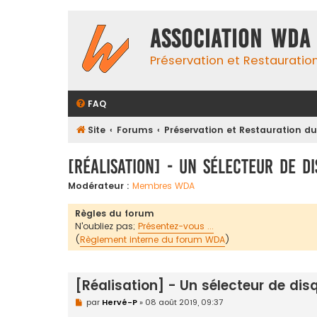
Association WDA
Préservation et Restauratio
FAQ
Site
Forums
Préservation et Restauration d
[Réalisation] - Un sélecteur de d
Modérateur :
Membres WDA
Règles du forum
N'oubliez pas;
Présentez-vous ...
(
Règlement interne du forum WDA
)
[Réalisation] - Un sélecteur de dis
M
par
Hervé-P
»
08 août 2019, 09:37
e