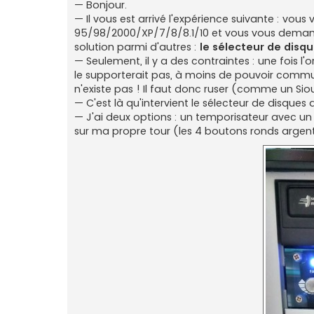
s
— Bonjour.
s
— Il vous est arrivé l'expérience suivante : vous
a
g
95/98/2000/XP/7/8/8.1/10 et vous vous demande
e
solution parmi d'autres :
le sélecteur de disq
n
o
— Seulement, il y a des contraintes : une fois l
n
le supporterait pas, à moins de pouvoir commu
l
u
n'existe pas ! Il faut donc ruser (comme un Sio
— C'est là qu'intervient le sélecteur de disques d
— J'ai deux options : un temporisateur avec un 
sur ma propre tour (les 4 boutons ronds argent