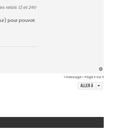
s relais 12 et 24V
ur) pour pouvoir
H
a
1 message • Page
1
sur
1
u
t
Aller à